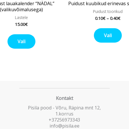
ust lauakalender “NÄDAL”
Puidust kuubikud erinevas 
(valikuvõimalusega)
Puidust toorikud
Lastele
0.10
€
–
0.40
€
15.00
€
Vali
Vali
Kontakt
Pisila pood - Võru, Räpina mnt 12,
1.korrus
+37256973343
info@pisila.ee