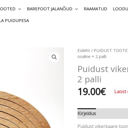
TOOTED
BAREFOOT JALANÕUD
RAAMATUD
LOODU
ILA PUIDUPESA
Esileht
/
PUIDUST TOOT
osaline + 2 palli
Puidust vike
2 palli
19.00
€
Laost 
Kirjeldus
Puidust vikerkaare toori