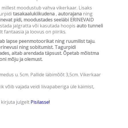
 millest moodustub vahva vikerkaar. Lisaks
urpidi
tasakaalukiikudena
,
autorajana
ning
inevat pidi, moodustades seeläbi ERINEVAID
istada jalgratta või kasutada hoopis
auto tunneli
ult fantaasia ja loovus on piiriks.
ab lapse peenmotoorikat ning ruumilist taju.
rinevusi ning sobitumist. Tagurpidi
ades, aitab arendada täpsust. Õpetab mõistma
ooni mõju ja olemust.
medus u. 5cm. Pallide läbimõõt 3,5cm. Vikerkaar
k võib vajada veidi liivapaberiga üle käimist,
 kirjuta julgelt
Pisilasse
!