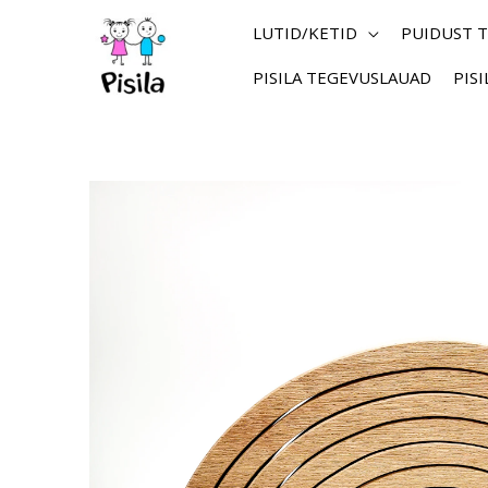
Skip
to
LUTID/KETID
PUIDUST 
content
PISILA TEGEVUSLAUAD
PIS