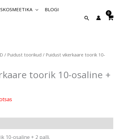
SKOSMEETIKA
BLOGI
Search
ED
/
Puidust toorikud
/ Puidust vikerkaare toorik 10-
rkaare toorik 10-osaline +
otsas
k 10-osaline + 2 palli.