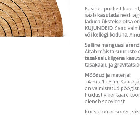
Käsitöö puidust kaared,
saab
kasutada
neid tag
l
aduda üksteise otsa er
KUJUNDEID
. Saab valm
või kellegi koduna
. Ain
Selline mänguasi arend
Aitab mõista suuruste e
tasakaalukiigena kasut
tasakaalu ja gravitatsi
Mõõdud ja materjal
:
24cm x 12,8cm. Kaare jä
on valmistatud pöögist.
Puidust vikerkaare toori
oleneb soovidest.
Kui Sul on erisoove, siis