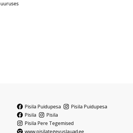
suuruses
Pisila Puidupesa
Pisila Puidupesa
Pisila
Pisila
Pisila Pere Tegemised
www.pisilategevuslauad.ee