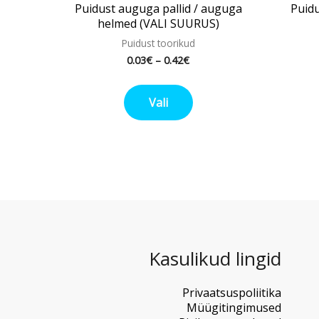
Puidust auguga pallid / auguga
Puid
helmed (VALI SUURUS)
Puidust toorikud
0.03
€
–
0.42
€
Vali
Kasulikud lingid
Privaatsuspoliitika
Müügitingimused