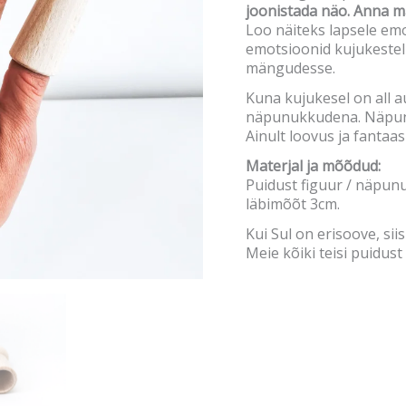
joonistada näo. Anna m
Loo näiteks lapsele em
emotsioonid kujukestel 
mängudesse.
Kuna kujukesel on all a
näpunukkudena. Näpunu
Ainult loovus ja fantaasi
Materjal ja mõõdud:
Puidust figuur / näpun
läbimõõt 3cm.
Kui Sul on erisoove, siis
Meie kõiki teisi puidust