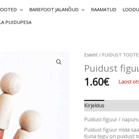
TOOTED
BAREFOOT JALANÕUD
RAAMATUD
LOODU
ILA PUIDUPESA
Esileht
/
PUIDUST TOOT
Puidust figu
1.60
€
Laost ot
Kirjeldus
Puidust figuur / näpun
Puidust figuur mida sa
Kuna tegu on puidust t