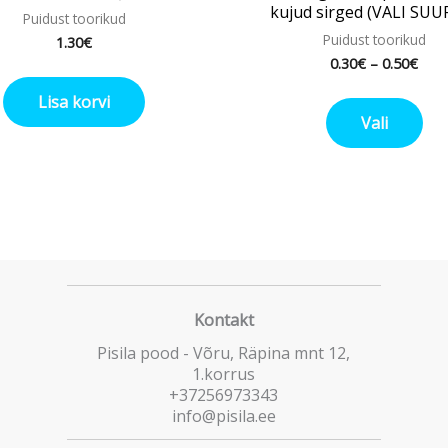
kujud sirged (VALI SUU
Puidust toorikud
Puidust toorikud
1.30
€
0.30
€
–
0.50
€
Lisa korvi
Vali
Kontakt
Pisila pood - Võru, Räpina mnt 12,
1.korrus
+37256973343
info@pisila.ee