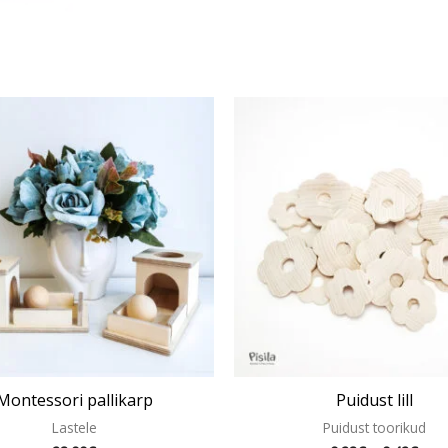
Hinn
Sell
0.28
too
kuni
on
0.42
mit
var
Val
sa
teh
too
Montessori pallikarp
Puidust lill
Lastele
Puidust toorikud