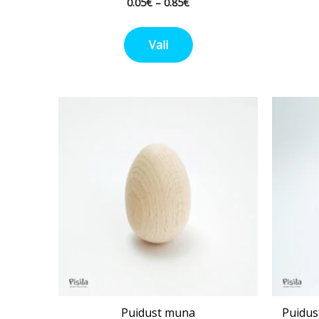
0.05
€
–
0.85
€
Vali
Puidust muna
Puidus