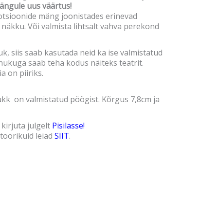
ängule uus väärtus!
otsioonide mäng joonistades erinevad
näkku. Või valmista lihtsalt vahva perekond
uk, siis saab kasutada neid ka ise valmistatud
kuga saab teha kodus näiteks teatrit.
a on piiriks.
ukk on valmistatud pöögist. Kõrgus 7,8cm ja
 kirjuta julgelt
Pisilasse!
 toorikuid leiad
SIIT
.