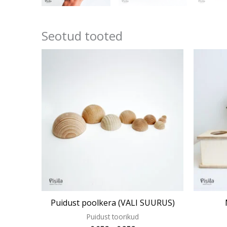
Seotud tooted
Hinnavahemik:
Sellel
0.05€
tootel
kuni
on
0.85€
mitu
varianti.
Valikuid
saab
teha
tootelehel.
Puidust poolkera (VALI SUURUS)
Puidust toorikud