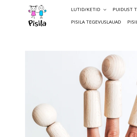
Skip
to
LUTID/KETID
PUIDUST 
content
PISILA TEGEVUSLAUAD
PIS