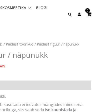
SKOSMEETIKA
BLOGI
Search
ED
/
Puidust toorikud
/ Puidust figuur / näpunukk
ur / näpunukk
sas
ukk.
ab kasutada erinevates mängudes inimesena.
oorikuga, siis saab seda
ise kaunistada ja