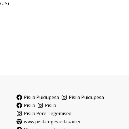
RUS)
Pisila Puidupesa
Pisila Puidupesa
Pisila
Pisila
Pisila Pere Tegemised
www.pisilategevuslauad.ee