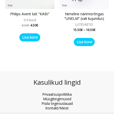
Philips Avent lutt “KÄBI”
Nimeline närimisrõngas
“UNELM” (vali kujundus)
0-6 kuud
LUTID/KETID
8.00
€
4.50
€
15.50
€
–
16.50
€
Lisa korvi
Lisa korvi
Kasulikud lingid
Privaatsuspoliitika
Müügitingimused
Pisila tegevuslauad
Kontakt/Meist