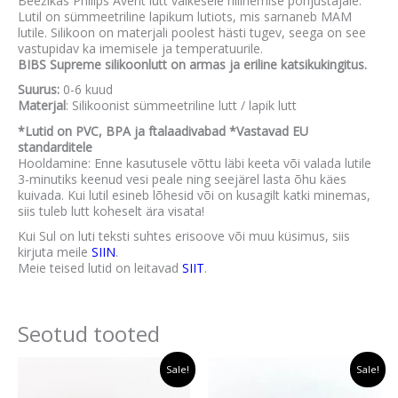
Beežikas Philips Avent lutt väikesele hilinemise põhjustajale.
Lutil on sümmeetriline lapikum lutiots, mis sarnaneb MAM
lutile. Silikoon on materjali poolest hästi tugev, seega on see
vastupidav ka imemisele ja temperatuurile.
BIBS Supreme silikoonlutt on armas ja eriline katsikukingitus.
Suurus:
0-6 kuud
Materjal
: Silikoonist sümmeetriline lutt / lapik lutt
*Lutid on PVC, BPA ja ftalaadivabad *Vastavad EU
standarditele
Hooldamine: Enne kasutusele võttu läbi keeta või valada lutile
3-minutiks keenud vesi peale ning seejärel lasta õhu käes
kuivada. Kui lutil esineb lõhesid või on kusagilt katki minemas,
siis tuleb lutt koheselt ära visata!
Kui Sul on luti teksti suhtes erisoove või muu küsimus, siis
kirjuta meile
SIIN
.
Meie teised lutid on leitavad
SIIT
.
Seotud tooted
Algne
Praegune
Algne
Praegune
Sale!
Sale!
hind
hind
hind
hind
oli:
on:
oli:
on: