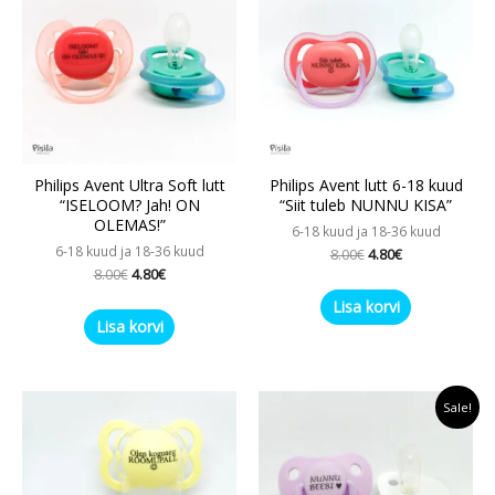
8.00€.
4.80€.
8.00€.
4.80€.
Philips Avent Ultra Soft lutt
Philips Avent lutt 6-18 kuud
“ISELOOM? Jah! ON
“Siit tuleb NUNNU KISA”
OLEMAS!”
6-18 kuud ja 18-36 kuud
6-18 kuud ja 18-36 kuud
8.00
€
4.80
€
8.00
€
4.80
€
Lisa korvi
Lisa korvi
Algne
Praegune
Sale!
hind
hind
oli:
on:
7.50€.
4.50€.